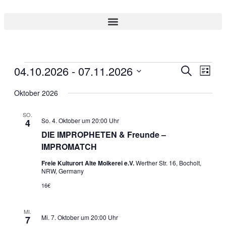
04.10.2026
 - 
07.11.2026
Veranstal
Veran
Suche
Liste
Ansic
Suche
Datum
Navig
wählen.
Oktober 2026
und
Ansichten
SO.
So. 4. Oktober um 20:00 Uhr
4
Navigati
DIE IMPROPHETEN & Freunde –
IMPROMATCH
Freie Kulturort Alte Molkerei e.V.
Werther Str. 16, Bocholt,
NRW, Germany
16€
MI.
Mi. 7. Oktober um 20:00 Uhr
7