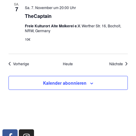
SA.
Sa. 7. November um 20:00 Uhr
7
TheCaptain
Freie Kulturort Alte Molkerei e.V.
Werther Str. 16, Bocholt,
NRW, Germany
10€
Veranstaltungen
Veranst
Vorherige
Heute
Nächste
Kalender abonnieren