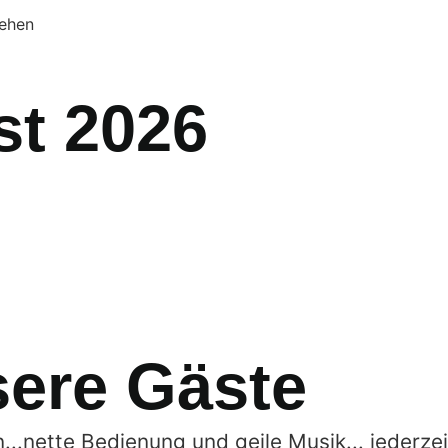
tehen
st 2026
ere Gäste
...nette Bedienung und geile Musik... jederze