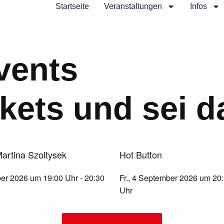
Startseite
Veranstaltungen
Infos
vents
ckets und sei d
.
.
artina Szoltysek
Hot Button
ber 2026
um
19:00 Uhr
-
20:30
Fr., 4 September 2026
um
20
Uhr
Alle Events Anzeigen