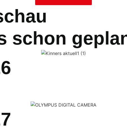
schau
s schon geplan
26
27