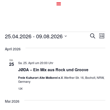
Veran
Ve
25.04.2026
 - 
09.08.2026
Suche
Liste
Datum
An
Such
wählen.
April 2026
Na
und
SA.
Ansic
Sa. 25. April um 20:00 Uhr
25
JØDA – Ein Mix aus Rock und Groove
Navig
Freie Kulturort Alte Molkerei e.V.
Werther Str. 16, Bocholt, NRW,
Germany
12€
Mai 2026