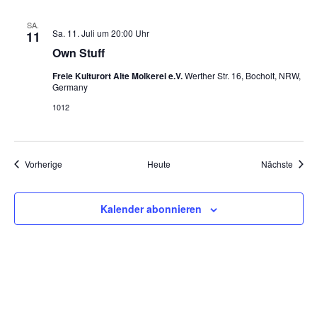
SA.
Sa. 11. Juli um 20:00 Uhr
11
Own Stuff
Freie Kulturort Alte Molkerei e.V.
Werther Str. 16, Bocholt, NRW,
Germany
1012
Veranstaltungen
Veran
Vorherige
Heute
Nächste
Kalender abonnieren