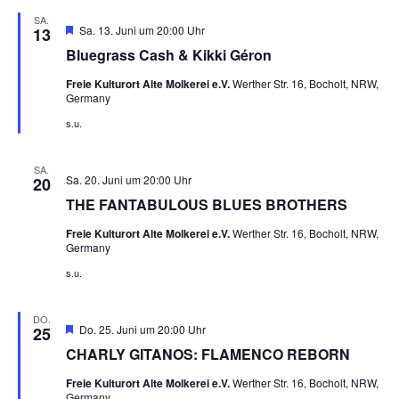
SA.
Hervorgehoben
Sa. 13. Juni um 20:00 Uhr
13
Bluegrass Cash & Kikki Géron
Freie Kulturort Alte Molkerei e.V.
Werther Str. 16, Bocholt, NRW,
Germany
s.u.
SA.
Sa. 20. Juni um 20:00 Uhr
20
THE FANTABULOUS BLUES BROTHERS
Freie Kulturort Alte Molkerei e.V.
Werther Str. 16, Bocholt, NRW,
Germany
s.u.
DO.
Hervorgehoben
Do. 25. Juni um 20:00 Uhr
25
CHARLY GITANOS: FLAMENCO REBORN
Freie Kulturort Alte Molkerei e.V.
Werther Str. 16, Bocholt, NRW,
Germany