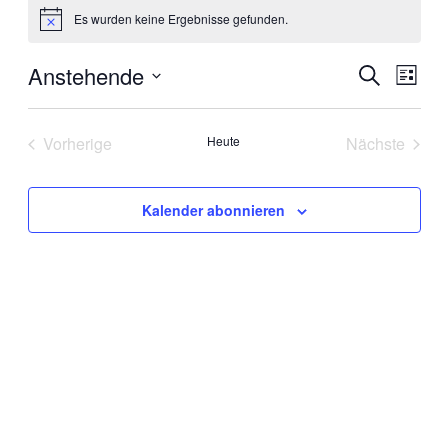
Es wurden keine Ergebnisse gefunden.
Hinweis
Anstehende
Veranstal
Veran
Suche
Liste
Ansic
Suche
Datum
Navig
wählen.
und
Vorherige
Heute
Nächste
Ansichten
Veranstaltungen
Veranstal
Navigati
Kalender abonnieren