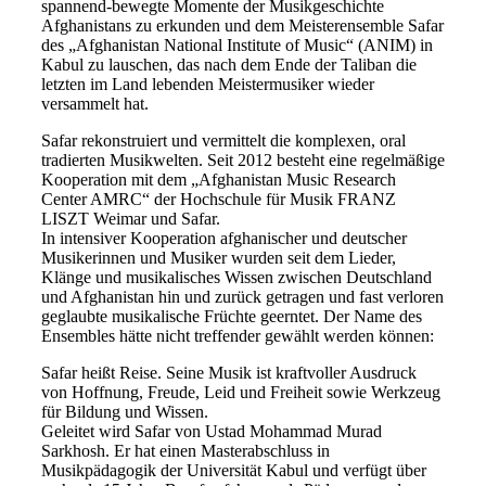
spannend-bewegte Momente der Musikgeschichte
Afghanistans zu erkunden und dem Meisterensemble Safar
des „Afghanistan National Institute of Music“ (ANIM) in
Kabul zu lauschen, das nach dem Ende der Taliban die
letzten im Land lebenden Meistermusiker wieder
versammelt hat.
Safar rekonstruiert und vermittelt die komplexen, oral
tradierten Musikwelten. Seit 2012 besteht eine regelmäßige
Kooperation mit dem „Afghanistan Music Research
Center AMRC“ der Hochschule für Musik FRANZ
LISZT Weimar und Safar.
In intensiver Kooperation afghanischer und deutscher
Musikerinnen und Musiker wurden seit dem Lieder,
Klänge und musikalisches Wissen zwischen Deutschland
und Afghanistan hin und zurück getragen und fast verloren
geglaubte musikalische Früchte geerntet. Der Name des
Ensembles hätte nicht treffender gewählt werden können:
Safar heißt Reise. Seine Musik ist kraftvoller Ausdruck
von Hoffnung, Freude, Leid und Freiheit sowie Werkzeug
für Bildung und Wissen.
Geleitet wird Safar von Ustad Mohammad Murad
Sarkhosh. Er hat einen Masterabschluss in
Musikpädagogik der Universität Kabul und verfügt über