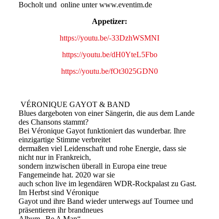
Bocholt und online unter www.eventim.de
Appetizer:
https://youtu.be/-33DzhWSMNI
https://youtu.be/dH0YteL5Fbo
https://youtu.be/fOt3025GDN0
VÉRONIQUE GAYOT & BAND
Blues dargeboten von einer Sängerin, die aus dem Lande
des Chansons stammt?
Bei Véronique Gayot funktioniert das wunderbar. Ihre
einzigartige Stimme verbreitet
dermaßen viel Leidenschaft und rohe Energie, dass sie
nicht nur in Frankreich,
sondern inzwischen überall in Europa eine treue
Fangemeinde hat. 2020 war sie
auch schon live im legendären WDR-Rockpalast zu Gast.
Im Herbst sind Véronique
Gayot und ihre Band wieder unterwegs auf Tournee und
präsentieren ihr brandneues
Album „Be A Man“.