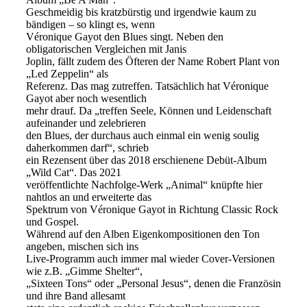
Geschmeidig bis kratzbürstig und irgendwie kaum zu
bändigen – so klingt es, wenn
Véronique Gayot den Blues singt. Neben den
obligatorischen Vergleichen mit Janis
Joplin, fällt zudem des Öfteren der Name Robert Plant von
„Led Zeppelin“ als
Referenz. Das mag zutreffen. Tatsächlich hat Véronique
Gayot aber noch wesentlich
mehr drauf. Da „treffen Seele, Können und Leidenschaft
aufeinander und zelebrieren
den Blues, der durchaus auch einmal ein wenig soulig
daherkommen darf“, schrieb
ein Rezensent über das 2018 erschienene Debüt-Album
„Wild Cat“. Das 2021
veröffentlichte Nachfolge-Werk „Animal“ knüpfte hier
nahtlos an und erweiterte das
Spektrum von Véronique Gayot in Richtung Classic Rock
und Gospel.
Während auf den Alben Eigenkompositionen den Ton
angeben, mischen sich ins
Live-Programm auch immer mal wieder Cover-Versionen
wie z.B. „Gimme Shelter“,
„Sixteen Tons“ oder „Personal Jesus“, denen die Französin
und ihre Band allesamt