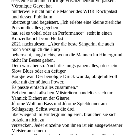
stets eine ordentlich rockige Frischzellenkur verpassen.
Véronique Gayot hat
mittlerweile nicht nur die Macher des WDR-Rockpalast
und dessen Publikum
überzeugt und begeistert. „Ich erlebte eine kleine zierliche
Person die alles gegeben
hat, sei es vokal oder an Performance“, steht in einen
Konzertbericht vom Herbst
2021 nachzulesen. „Aber die beste Sängerin, die auch
noch vorzüglich die Harp
beherrscht, taugt nichts, wenn die Mannen im Hintergrund
nicht Ihr Bestes geben.
Dem war aber so. Auch die Jungs gaben alles, ob es ein
Slow Blues oder ein deftiger
Boogie war. Der benötigte Druck war da, ob gefühlvoll
oder mit der nötigen Power.
Es passte einfach alles zusammen.“
Bei den musikalischen Mitstreitern handelt es sich um
Yannick Eichert an der Gitarre,
Jérome Wolf am Bass und Jérome Spieldenner am
Schlagzeug. Selbst wenn die drei
überwiegend im Hintergrund agieren, brauchen sie sich
trotzdem nicht zu
verstecken. Jeder einzelne von ihnen ist ein ausgewiesener
Meister an seinem