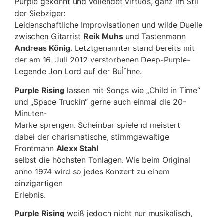
Purple gekonnt und vollendet virtuos, ganz im Stil
der Siebziger:
Leidenschaftliche Improvisationen und wilde Duelle
zwischen Gitarrist
Reik Muhs
und Tastenmann
Andreas
König
. Letztgenannter stand bereits mit
der am 16. Juli 2012 verstorbenen Deep-Purple-
Legende Jon Lord auf der BuÌˆhne.
Purple Rising
lassen mit Songs wie „Child in Time“
und „Space Truckin“ gerne auch einmal die 20-
Minuten-
Marke sprengen. Scheinbar spielend meistert
dabei der charismatische, stimmgewaltige
Frontmann
Alexx Stahl
selbst die höchsten Tonlagen. Wie beim Original
anno 1974 wird so jedes Konzert zu einem
einzigartigen
Erlebnis.
Purple Rising
weiß jedoch nicht nur musikalisch,