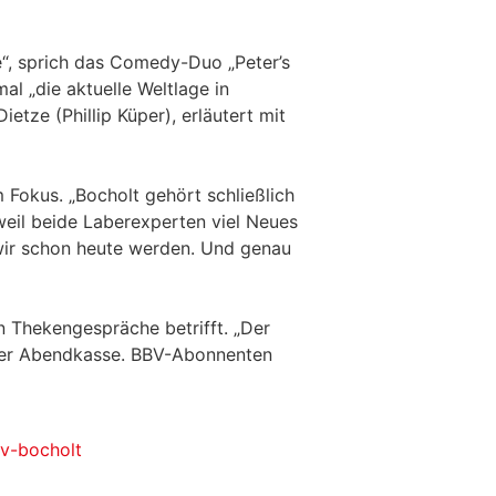
“, sprich das Comedy-Duo „Peter’s
al „die aktuelle Weltlage in
etze (Phillip Küper), erläutert mit
okus. „Bocholt gehört schließlich
weil beide Laberexperten viel Neues
 wir schon heute werden. Und genau
n Thekengespräche betrifft. „Der
an der Abendkasse. BBV-Abonnenten
-v-bocholt