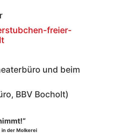
r
rstubchen-freier-
lt
Theaterbüro und beim
üro, BBV Bocholt)
 nimmt!“
 in der Molkerei