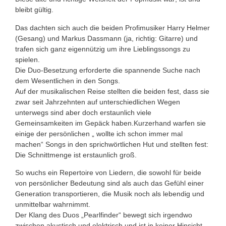
bleibt gültig.
Das dachten sich auch die beiden Profimusiker Harry Helmer
(Gesang) und Markus Dassmann (ja, richtig: Gitarre) und
trafen sich ganz eigennützig um ihre Lieblingssongs zu
spielen.
Die Duo-Besetzung erforderte die spannende Suche nach
dem Wesentlichen in den Songs.
Auf der musikalischen Reise stellten die beiden fest, dass sie
zwar seit Jahrzehnten auf unterschiedlichen Wegen
unterwegs sind aber doch erstaunlich viele
Gemeinsamkeiten im Gepäck haben.Kurzerhand warfen sie
einige der persönlichen „ wollte ich schon immer mal
machen“ Songs in den sprichwörtlichen Hut und stellten fest:
Die Schnittmenge ist erstaunlich groß.
So wuchs ein Repertoire von Liedern, die sowohl für beide
von persönlicher Bedeutung sind als auch das Gefühl einer
Generation transportieren, die Musik noch als lebendig und
unmittelbar wahrnimmt.
Der Klang des Duos „Pearlfinder“ bewegt sich irgendwo
zwischen akustisch und elektrisch und ist in keiner Hinsicht