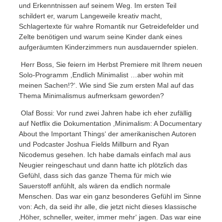
und Erkenntnissen auf seinem Weg. Im ersten Teil
schildert er, warum Langeweile kreativ macht,
Schlagertexte für wahre Romantik nur Getreidefelder und
Zelte benötigen und warum seine Kinder dank eines
aufgeräumten Kinderzimmers nun ausdauernder spielen.
Herr Boss, Sie feiern im Herbst Premiere mit Ihrem neuen
Solo-Programm ,Endlich Minimalist …aber wohin mit
meinen Sachen!?‘. Wie sind Sie zum ersten Mal auf das
Thema Minimalismus aufmerksam geworden?
Olaf Bossi: Vor rund zwei Jahren habe ich eher zufällig
auf Netflix die Dokumentation ,Minimalism: A Documentary
About the Important Things‘ der amerikanischen Autoren
und Podcaster Joshua Fields Millburn and Ryan
Nicodemus gesehen. Ich habe damals einfach mal aus
Neugier reingeschaut und dann hatte ich plötzlich das
Gefühl, dass sich das ganze Thema für mich wie
Sauerstoff anfühlt, als wären da endlich normale
Menschen. Das war ein ganz besonderes Gefühl im Sinne
von: Ach, da seid ihr alle, die jetzt nicht dieses klassische
‚Höher, schneller, weiter, immer mehr‘ jagen. Das war eine