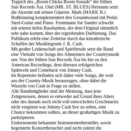
Teppich des „Boom Chicka Boom Sounds“ der frühen
Sun Records Ära. Olaf (MR. ST. BLUES) Hermann setzt
die Akzente mit seinen Gitarren. Mark (MARK B.)
Bußkönning komplementiert den Gesamtsound mit Pedal-
Steel-Guitar und Piano. Frontmann Joe Sander schwebt
mit seinem tiefen Bassbariton, der dem Original stimmlich
sehr nahe kommt, über der ergreifenden Darbietung. Das
Publikum erlebt eine Zeitreise durch das künstlerische
Schaffen der Musiklegende J. R. Cash.
Mit großer Leidenschaft und Spielfreude setzt die Band
eine Vielzahl von Songs des Altmeisters der Countrymusik
um: Von der frühen Sun Records Ära bis hin zu den
American Recordings, dem überaus erfolgreichen
Spätwerk und Comeback von Johnny Cash.
Im Repertoire befinden sich daher viele Songs, die weit
aus der Country-Musik herausragen, ohne dabei die
Wurzeln von Cash in Frage zu stellen.
Alle Bandmitglieder sind der Meinung, dass jene
Zeitgenossen, denen es entweder auf Grund ihres Alters
oder des damals noch nicht voll entwickelten Geschmacks
nicht vergönnt war Johnny Cash live zu sehen, eine
Chance bekommen sollten, an dieser großartigen Musik zu
partizipieren.
Endorsements bekannter Instrumentenhersteller, sowie
begeisterte Konzertbesucher und nicht zuletzt die