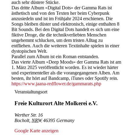
auch sehr düstere Stücke.
Das dritte Album «Digital Dots» der Gamma Rats ist
ästhetisch und von den Texten her beim Cyberpunk
anzusiedeln und ist im Frühjahr 2024 erschienen. Die
Songs bleiben düster und elektronisch, einige enthalten 8
Bit Sounds. Bei den Digital Dots handelt es sich um eine
fiktive Droge, die die technikverliebten Menschen
ungehemmt schlucken, um dem tristen Alltag zu
entfliehen. Auch die weiteren Textinhalte spielen in einer
dystopischen Welt.
Parallel zum Album ist ein Roman entstanden.
Das vierte Album «Deep Moods» der Gamma Rats ist am
1. März 2025 veröffentlicht worden. Es ist wieder härter
und experimenteller als die vorangegangenen Alben. Am
besten, ihr hört auf Bandcamp, iTunes oder Spotify rein.
https://www.jaana-redflower.de/gammarats.php
Veranstaltungsort
Freie Kulturort Alte Molkerei e.V.
Werther Str. 16
Bocholt
,
NRW
46395
Germany
Google Karte anzeigen