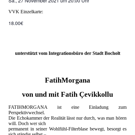
Sa., 27 November 2021
um
20:00 Uhr
VVK Einzelkarte:
18.00€
unterstützt vom
Integrationsbüro der Stadt Bocholt
FatihMorgana
von und mit Fatih Çevikkollu
FATIHMORGANA ist eine Einladung zum
Perspektivwechsel.
Die Echokammer der Realität lässt nur durch, was man hören
will. Doch wer sich
permanent in seiner Wohlfühl-Filterblase bewegt, besorgt es
sich ständig selbst –