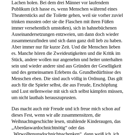
Lachen holen. Bei dem drei Männer vor laufendem
Publikum
(ich hasse es, wenn Menschen während eines
Theaterstücks auf die Toilette gehen, weil sie vorher zuviel
trinken mussten oder sie die Flaschen mit ihren Füßen
immer versehentlich umstoßen)
, sich in hahnebüchenen
Auseinandersetzungen entzweien, um dann doch wieder
zusammenzufinden und sich dann ganz doll lieb zu haben.
Aber immer nur für kurze Zeit. Und die Menschen lieben
es. Manche hören die Zweideutigkeiten und die Kritik im
Stück, andere wollen nur angenehm und heiter unterhalten
sein und wieder andere sind aus Gründen der Geselligkeit
und des gemeinsamen Erlebens da. Grundbedürfnisse des
Menschen eben. Die sind auch völlig in Ordnung. Das gilt
auch für die Spieler selbst, die aus Freude, Erschöpfung
und Lust stellenweise mit sich sich selbst kämpfen müssen,
um nicht lauthals herauszuprusten.
Das macht auch mir Freude und ich freue mich schon auf
dieses Fest, wenn wir alle zusammensitzen, die
Weihnachtsgeschichte lesen, strahlende Kinderaugen, das
„Aberdaswardochnichtnötig“ oder das
„Wirwolltenunsdochnichtsschenken“, dann weiß ich, ich