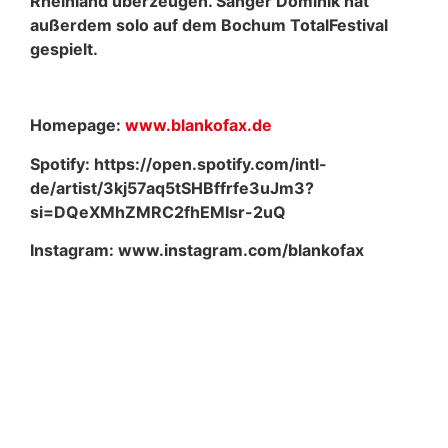
Rheinland überzeugen. Sänger Dominik hat
außerdem solo auf dem Bochum TotalFestival
gespielt.
Homepage:
www.blankofax.de
Spotify: https://open.spotify.com/intl-
de/artist/3kj57aq5tSHBffrfe3uJm3?
si=DQeXMhZMRC2fhEMIsr-2uQ
Instagram: www.instagram.com/blankofax