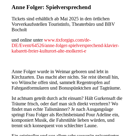
Anne Folger: Spielversprechend
Tickets sind erhältlich ab Mai 2025 in den örtlichen
Vorverkaufsstellen Touristinfo, Theaterbüro und BBV
Bocholt
und online unter
www.tixforgigs.com/de-
DE/Event/64526/anne-folger-spielversprechend-klavier-
kabarett-freier-kulturort-alte-molkerei-e
Anne Folger wurde in Weimar geboren und lebt in
Kirchzarten. Das macht aber nichts. Sie reist überall hin,
wo Wünsche offen sind, sammelt Regentropfen auf
Fahrgastformularen und Bonuspünktchen auf Tagträume.
Ist achtsam geteilt durch acht einsam? Hält Gurkensaft die
Träume frisch, oder darf man sich direkt verzehren? Wo
findet man echte Talismänner? Je nach Ausgangslage
springt Frau Folger als Rechtsbeistand Pour Adeline ein,
komponiert Musik, die Fahrstühle lieben würden, und
trennt sich konsequent von schlechter Laune.
Ein origineller und vor allem sehr souverän präsentierter