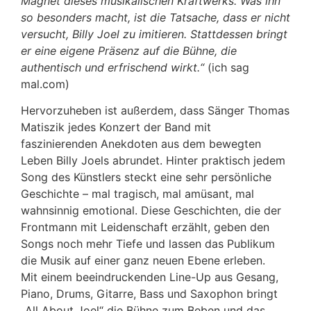
Magnet dieses musikalischen Kraftwerks. Was ihn
so besonders macht, ist die Tatsache, dass er nicht
versucht, Billy Joel zu imitieren. Stattdessen bringt
er eine eigene Präsenz auf die Bühne, die
authentisch und erfrischend wirkt.“
(ich sag
mal.com)
Hervorzuheben ist außerdem, dass Sänger Thomas
Matiszik jedes Konzert der Band mit
faszinierenden Anekdoten aus dem bewegten
Leben Billy Joels abrundet. Hinter praktisch jedem
Song des Künstlers steckt eine sehr persönliche
Geschichte – mal tragisch, mal amüsant, mal
wahnsinnig emotional. Diese Geschichten, die der
Frontmann mit Leidenschaft erzählt, geben den
Songs noch mehr Tiefe und lassen das Publikum
die Musik auf einer ganz neuen Ebene erleben.
Mit einem beeindruckenden Line-Up aus Gesang,
Piano, Drums, Gitarre, Bass und Saxophon bringt
„All About Joel“ die Bühne zum Beben und das